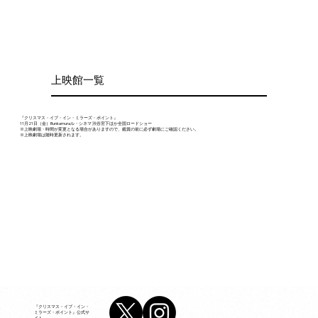
​上映館一覧
『クリスマス・イブ・イン・ミラーズ・ポイント』
11月21日（金）Bunkamuraル・シネマ 渋谷宮下ほか全国ロードショー
※上映劇場・時間が変更となる場合がありますので、鑑賞の前に必ず劇場にご確認ください。
​※上映劇場は随時更新されます。
『クリスマス・イブ・イン・
ミラーズ・ポイント』公式サ
イト